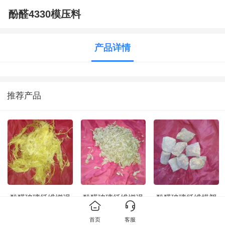
酚醛4330模压料
产品详情
推荐产品
酚醛玻璃纤维增强
酚醛玻璃纤维增强
酚醛玻璃纤维模塑
模塑料4330-1即
模塑料4330-1即
料4330-
（FX501）
（FX501）生产
1（FX501）块状
首页
客服