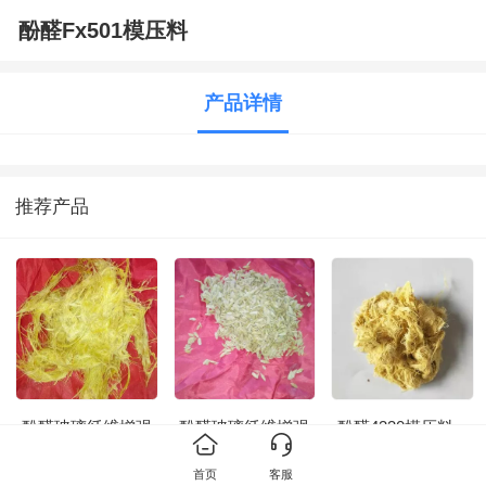
酚醛Fx501模压料
产品详情
推荐产品
酚醛玻璃纤维增强
酚醛玻璃纤维增强
酚醛4330模压料
模塑料4330-1即
模塑料4330-1即
（FX501）
（FX501）生产
首页
客服