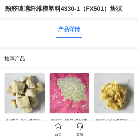
酚醛玻璃纤维模塑料4330-1（FX501）块状
产品详情
推荐产品
酚醛Fx501模压料
酚醛玻璃纤维增强
酚醛4330模压料
模塑料4330-1即
（FX501）生产
首页
客服